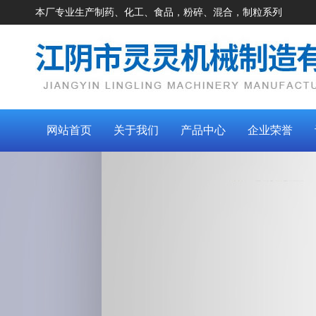
本厂专业生产制药、化工、食品，粉碎、混合，制粒系列
网站首页
关于我们
产品中心
企业荣誉