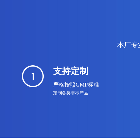
本厂专
CH系列
支持定制
严格按照GMP标准
定制各类非标产品