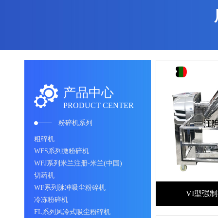
产品中心
PRODUCT CENTER
粉碎机系列
粗碎机
WFS系列微粉碎机
WFJ系列米兰注册-米兰(中国)
切药机
WF系列脉冲吸尘粉碎机
VI型强
冷冻粉碎机
FL系列风冷式吸尘粉碎机