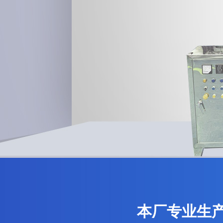
本厂专业生