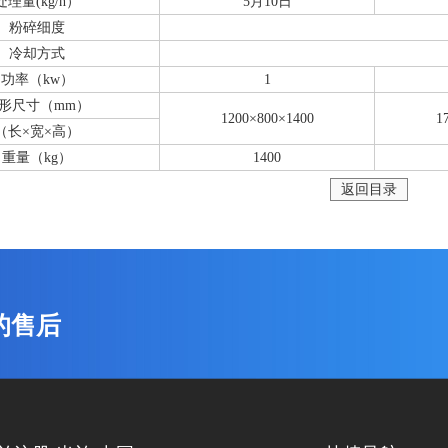
处理量(kg/h）
5月10日
粉碎细度
冷却方式
功率（kw）
1
形尺寸（mm）
1200×800×1400
1
（长×宽×高）
重量（kg）
1400
返回目录
的售后