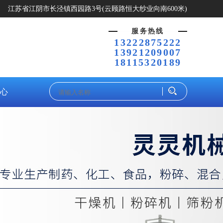
江苏省江阴市长泾镇西园路3号(云顾路恒大纱业向南600米)
服务热线
13222875222
13921209007
18115320189
心