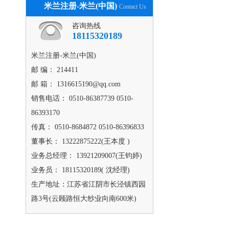
米兰注册-米兰(中国)
Contact Us
咨询热线
18115320189
米兰注册-米兰(中国)
邮 编： 214411
邮 箱： 1316615190@qq.com
销售电话： 0510-86387739 0510-
86393170
传真： 0510-8684872 0510-86396833
董事长： 13222875222(王本度 )
业务总经理： 13921209007(王钧婷)
业务员： 18115320189( 沈经理)
生产地址：江苏省江阴市长泾镇西园
路3号(云顾路恒大纱业向南600米)