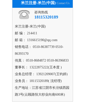
米兰注册-米兰(中国)
Contact Us
咨询热线
18115320189
米兰注册-米兰(中国)
邮 编： 214411
邮 箱： 1316615190@qq.com
销售电话： 0510-86387739 0510-
86393170
传真： 0510-8684872 0510-86396833
董事长： 13222875222(王本度 )
业务总经理： 13921209007(王钧婷)
业务员： 18115320189( 沈经理)
生产地址：江苏省江阴市长泾镇西园
路3号(云顾路恒大纱业向南600米)