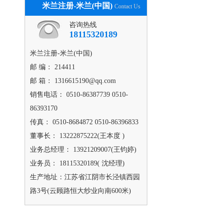
米兰注册-米兰(中国)
Contact Us
咨询热线
18115320189
米兰注册-米兰(中国)
邮 编： 214411
邮 箱： 1316615190@qq.com
销售电话： 0510-86387739 0510-
86393170
传真： 0510-8684872 0510-86396833
董事长： 13222875222(王本度 )
业务总经理： 13921209007(王钧婷)
业务员： 18115320189( 沈经理)
生产地址：江苏省江阴市长泾镇西园
路3号(云顾路恒大纱业向南600米)