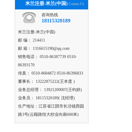
米兰注册-米兰(中国)
Contact Us
咨询热线
18115320189
米兰注册-米兰(中国)
邮 编： 214411
邮 箱： 1316615190@qq.com
销售电话： 0510-86387739 0510-
86393170
传真： 0510-8684872 0510-86396833
董事长： 13222875222(王本度 )
业务总经理： 13921209007(王钧婷)
业务员： 18115320189( 沈经理)
生产地址：江苏省江阴市长泾镇西园
路3号(云顾路恒大纱业向南600米)