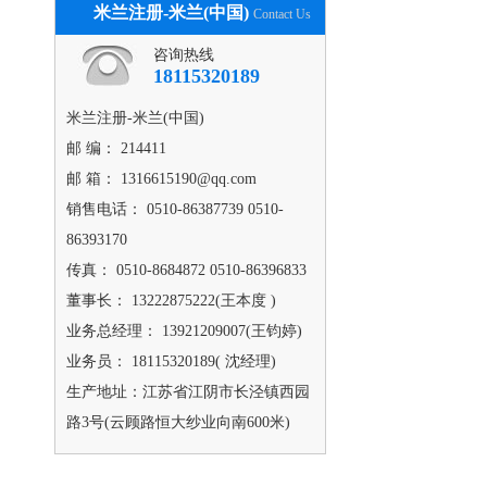
米兰注册-米兰(中国)
Contact Us
咨询热线
18115320189
米兰注册-米兰(中国)
邮 编： 214411
邮 箱： 1316615190@qq.com
销售电话： 0510-86387739 0510-
86393170
传真： 0510-8684872 0510-86396833
董事长： 13222875222(王本度 )
业务总经理： 13921209007(王钧婷)
业务员： 18115320189( 沈经理)
生产地址：江苏省江阴市长泾镇西园
路3号(云顾路恒大纱业向南600米)