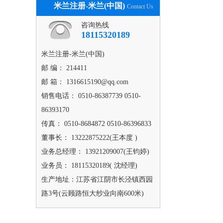
米兰注册-米兰(中国)
Contact Us
咨询热线
18115320189
米兰注册-米兰(中国)
邮 编： 214411
邮 箱： 1316615190@qq.com
销售电话： 0510-86387739 0510-
86393170
传真： 0510-8684872 0510-86396833
董事长： 13222875222(王本度 )
业务总经理： 13921209007(王钧婷)
业务员： 18115320189( 沈经理)
生产地址：江苏省江阴市长泾镇西园
路3号(云顾路恒大纱业向南600米)