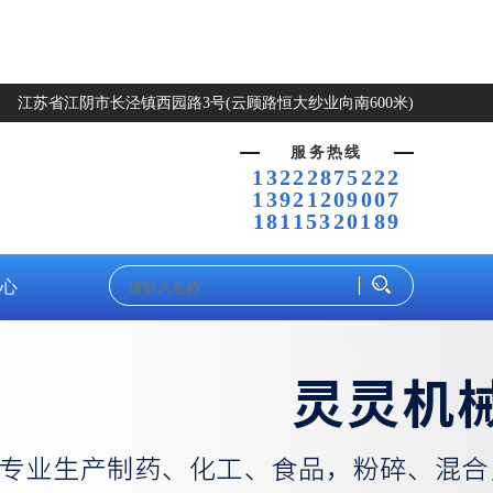
江苏省江阴市长泾镇西园路3号(云顾路恒大纱业向南600米)
服务热线
13222875222
13921209007
18115320189
心