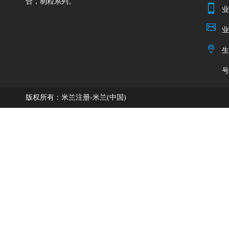
合，制粒系列。
业
业
生
号
版权所有：米兰注册-米兰(中国)